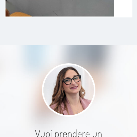
È una vera
professionista,estremamente
competente,empatia e disponibile
all’ascolto. Ha saputo mettermi a
mio agio spiegandomi ogni
dettaglio in modo chiaro e
comprensibile.
Paziente
Vuoi prendere un