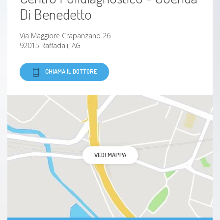
Di Benedetto
Adenoma surrenalico
Via Maggiore Crapanzano 26
92015 Raffadali, AG
Adenoma ipofisario
CHIAMA IL DOTTORE
Disturbi delle ghiandole paratiroidee
Iperparatiroidismo
Ipoparatiroidismo
VEDI MAPPA