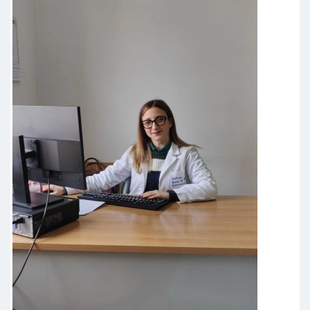
Paziente
La dottoressa come al solito è
stata eccellente ed esauriente a
tutte le mie domande. Spero di
essere sempre un suo paziente.
Grazie
Paziente