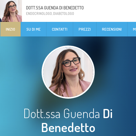
DOTT.SSA GUENDA DI BENEDETTO
ENDOCRINOLOGO, DIABETOLOGO
INIZIO
SU DI ME
CONTATTI
PREZZI
RECENSIONI
M
Dott.ssa Guenda
Di
Benedetto