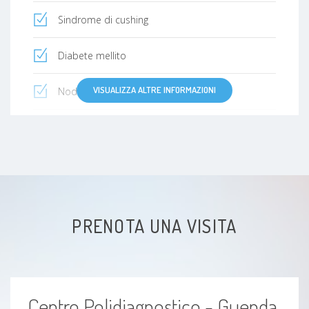
Sindrome di cushing
Diabete mellito
VISUALIZZA ALTRE INFORMAZIONI
Noduli tiroidei
Amenorrea
Policistosi ovarica
Iposurrenalismo
PRENOTA UNA VISITA
Ipoglicemia
Ipopituitarismo
Centro Polidiagnostico - Guenda
Ipotiroidismo